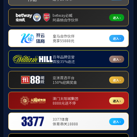
论坛期间，英国上市公司官网365副总裁吴江寿以
“聚焦
城市基础设施本质安全水平提升，打造生命线安全源头治理
新模式”为题发表演讲，聚焦“城市基础设施本质安全水平提
升”主线，详细介绍公司依托“网格化＋智慧城市”深厚积淀，
在北京打造“管网端第三方施工破坏防护”、开封构建“用户端