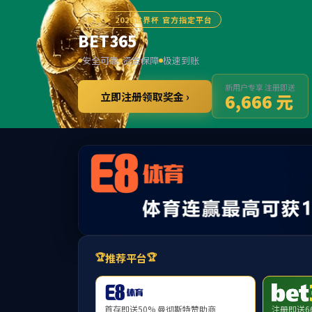
首页
新闻
上一篇