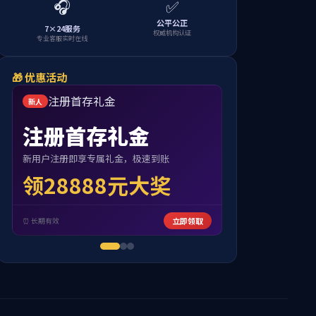
010-56161666
联系我们
北京市海淀区东北旺西路8号中关村软件园9号楼政通大厦
邮箱：egova@egova.com.cn
传真：010-56161688
微信公众号
微信视频号