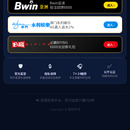
示，联盟此次报告编写一经征集，就得到了联盟成员单位的
积极响应。经研究讨论，初步确定10家成员单位共同组建报
告编委会。他简要介绍了今年数字中国产业发展报告的编写
背景意义和对篇章布局的相关考虑。报告拟采用一个总篇章
和三个分篇章的组织架构。一个总篇章为数字中国产业发展
总览，三个分篇章暂定为数字经济篇、数字社会篇和数字政
府篇。分篇章拟设置数字产业、新型基础设施、制造业数字
化转型、数字化居住服务、智慧医疗、在线旅游、数字内
容、数字治理、网格化管理、应急管理等子章节。
与会专家分别介绍了各自拟负责章节的写作提纲及大致
内容。大家对报告编制的后续日程安排和合作方式等内容进
行探讨。此次启动会的顺利召开为报告编写工作的有序推进
提供了切实保障。