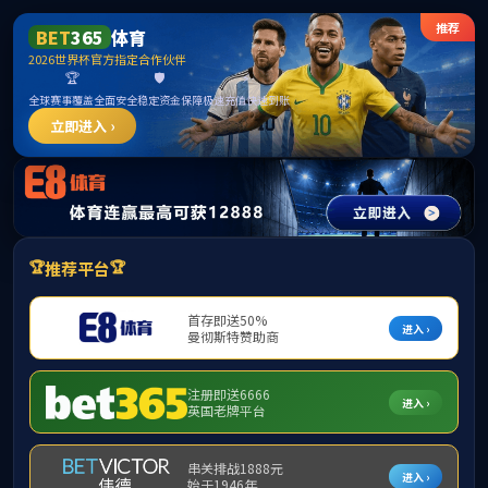
365上市公司(英国)集团-官方网站
行业丨《2021年数字中国产业发展报告》编制
工作正式启动
发布时间：2021-09-06
9月1日，数字中国产业发展联盟在京召开《2021年数字
中国产业发展报告》（以下简称“报告”）编制启动会，英国上
市公司官网365作为主要撰写单位之一受邀参加。展联盟副秘
书长、中国信通院政经所副所长何伟以及来自其他报告主要
撰写单位的二十余位专家出席会议。会议采取线上线下同步
方式进行。