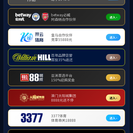
何伟首先对各联合编写单位的大力支持表示感谢。他表