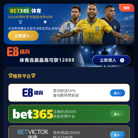
365上市公司(英国)集团-官方网站
聚焦｜2021年金迪集团落实安全责任、推动安
全发展
发布时间：2021-08-26
安全是企业发展永恒的主题，是企业做大做强的必要条
件，安全也是国富民强，家庭幸福社会和谐的基础。2021
年，金迪集团紧扣“落实安全责任，推动安全发展”主题，结合
生产实际开展了一系列形式多样、内容丰富的特色活动，扎
实推进安全生产工作，引导全集团进一步树牢安全发展理
念，落实安全责任，防控安全风险，推动安全发展。
一、建党100周年安全大检查
今年是中国共产党成立100周年，是“十四五”规划开局之