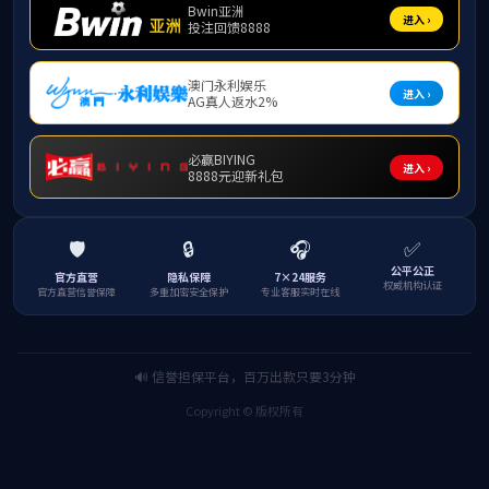
1997年5月23日，经国务院法制办《关于在北京市宣武区
开展城市管理综合执法试点的复函》批准，北京市宣武区城
市管理监察大队成立，标志我国城市管理执法体制改革开始
启动。全国从2003年下半年开始了城管执法体制改革，形成
了长达二十年之久的三分天下：实行相对集中行政处罚权体
制有1000多个市县区；实行城市管理领域内综合行政执法体
制有1000多个市县区；实行传统城建监察体制有1000多个市
县区。二十年过去了，看看行政法专家们如何总结城管执法
体制改革。
（1）执法体制脱离城市管理实际
“城管执法只是城市管理的一个方面。城市管理是指以城
市这个开放的复杂巨系统为对象，以城市基本信息流为基
础，运用决策、计划、组织、指挥等一系列机制，采用法
律、经济、行政、技术等手段，通过政府、市场与社会的互