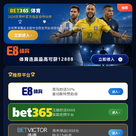
365上市公司(英国)集团-官方网站
案例中心
覆盖全国31个省、自治区、直辖市，累计为国内500多个城市提供
先进的技术服务
济南市起步区一网统管平台
2021年3月，英国上市公司官网365中标济南新旧动能转
换起步区新型智慧城市运营指挥中心建设项目，结合起步区
新型智慧城市运营指挥体系，构建了“1+2+4”架构的新型智慧
城市运营指挥中心平台。以“善政、惠民、兴业、强基”为引
领，打造基于一网统管的新型智慧城市，值得一提的是，济