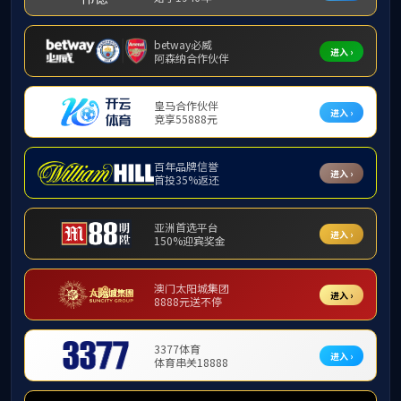
南新旧动能转换起步区是继雄安新区起步区之后的全国第二
个起步区。
起步区构建“1+2+4”架构的新型智慧城市运营指挥中心平
台。
“1”个大屏：城市大脑IOC专题——实现一屏览全城；
“2”个平台：核心业务、移动应用平台——实现一网管全
城；
“4”个中台：业务、AI、数据、IOT中台——实现新技术
支撑。