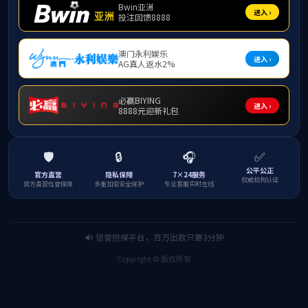
北京市海淀区东北旺西路8号中关村软件园9号楼政通大厦
邮箱：egova@egova.com.cn
传真：010-56161688
京ICP备05040746号
京公网安备 11010802038899号
版权所有 2025 365上市公司(英国)集团-官方网站